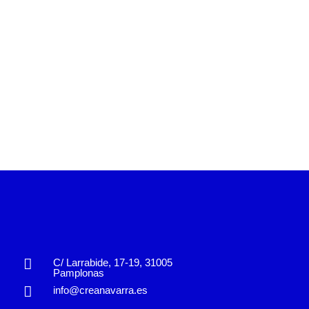
C/ Larrabide, 17-19, 31005
Pamplonas
info@creanavarra.es