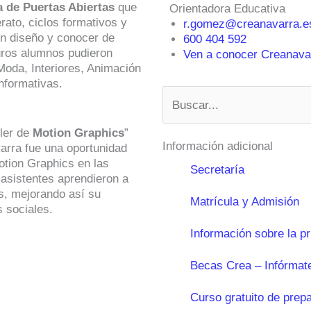
 de Puertas Abiertas
que
Orientadora Educativa
erato, ciclos formativos y
r.gomez@creanavarra.e
 en diseño y conocer de
600 404 592
uros alumnos pudieron
Ven a conocer Creanavar
Moda, Interiores, Animación
nformativas.
Buscar
ller de
Motion Graphics
”
Información adicional
varra fue una oportunidad
Motion Graphics en las
Secretaría
s asistentes aprendieron a
s, mejorando así su
Matrícula y Admisión
 sociales.
Información sobre la p
Becas Crea – Infórmat
Curso gratuito de prep