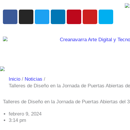
Ir
al
F
I
T
L
P
Y
S
contenido
a
n
w
i
i
o
k
c
s
i
n
n
u
y
e
t
t
k
t
t
p
b
a
t
e
e
u
e
o
g
e
d
r
b
o
r
r
i
e
e
k
a
n
s
m
t
Inicio
Noticias
Talleres de Diseño en la Jornada de Puertas Abiertas de
Talleres de Diseño en la Jornada de Puertas Abiertas del 
febrero 9, 2024
3:14 pm