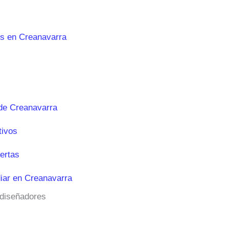
es en Creanavarra
de Creanavarra
tivos
ertas
iar en Creanavarra
 diseñadores