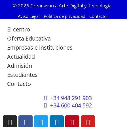
© 2026
Creanavarra Arte Digital y Tecnología
Aviso Legal
Política de privacidad
Contacto
El centro
Oferta Educativa
Empresas e instituciones
Actualidad
Admisión
Estudiantes
Contacto
+34 948 291 903
+34 600 404 592
I
F
T
L
P
Y
n
a
w
i
i
o