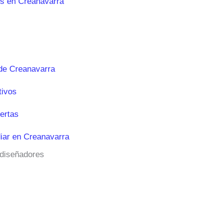
es en Creanavarra
de Creanavarra
tivos
ertas
iar en Creanavarra
 diseñadores