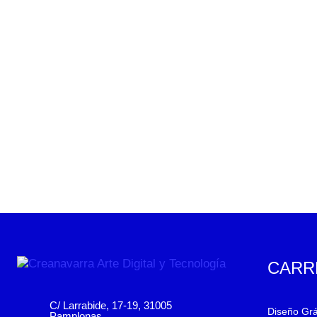
CARR
C/ Larrabide, 17-19, 31005
Diseño Grá
Pamplonas