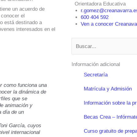
Orientadora Educativa
tiene un acuerdo de
r.gomez@creanavarra.e
 conocer el
600 404 592
o está destinado a
Ven a conocer Creanavar
óvenes interesados en el
Buscar
Información adicional
Secretaría
er como funciona una
Matrícula y Admisión
nocer la dinámica de
rfiles que se
Información sobre la p
de animación y
 día de un
Becas Crea – Infórmat
, Toni García, cuyos
Curso gratuito de prep
ivel internacional