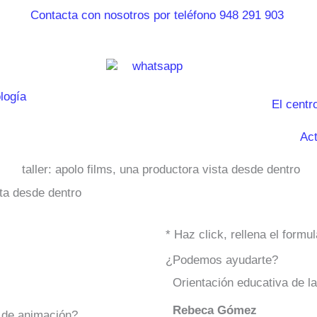
El centr
Act
sta desde dentro
* Haz click, rellena el form
¿Podemos ayudarte?
Orientación educativa de l
Rebeca Gómez
 de animación?