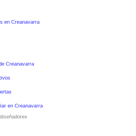
es en Creanavarra
de Creanavarra
tivos
ertas
iar en Creanavarra
 diseñadores