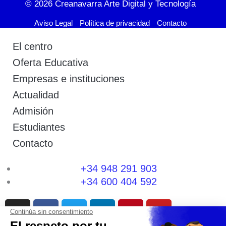
© 2026
Creanavarra Arte Digital y Tecnología
Aviso Legal
Política de privacidad
Contacto
El centro
Oferta Educativa
Empresas e instituciones
Actualidad
Admisión
Estudiantes
Contacto
+34 948 291 903
+34 600 404 592
I
F
T
L
P
Y
n
a
w
i
i
o