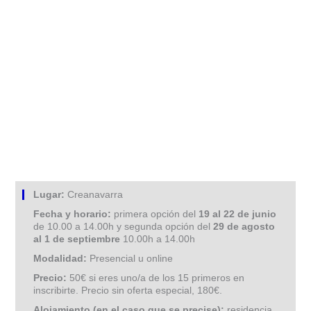
Lugar:
Creanavarra
Fecha y horario:
primera opción del
19 al 22 de junio
de 10.00 a 14.00h y segunda opción del
29 de agosto
al 1 de septiembre
10.00h a 14.00h
Modalidad:
Presencial u online
Precio:
50€ si eres uno/a de los 15 primeros en
inscribirte. Precio sin oferta especial, 180€.
Alojamiento (en el caso que se precise):
residencia