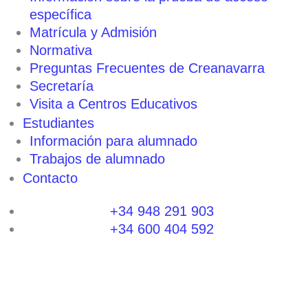
específica
Matrícula y Admisión
Normativa
Preguntas Frecuentes de Creanavarra
Secretaría
Visita a Centros Educativos
Estudiantes
Información para alumnado
Trabajos de alumnado
Contacto
+34 948 291 903
+34 600 404 592
I
F
T
L
P
Y
n
a
w
i
i
o