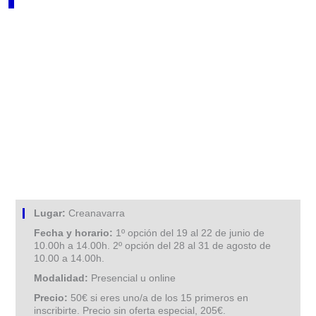
Lugar:
Creanavarra
Fecha y horario:
1º opción del 19 al 22 de junio de
10.00h a 14.00h. 2º opción del 28 al 31 de agosto de
10.00 a 14.00h.
Modalidad:
Presencial u online
Precio:
50€ si eres uno/a de los 15 primeros en
inscribirte. Precio sin oferta especial, 205€.