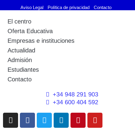
Aviso Legal
Política de privacidad
Contacto
El centro
Oferta Educativa
Empresas e instituciones
Actualidad
Admisión
Estudiantes
Contacto
+34 948 291 903
+34 600 404 592
I
F
T
L
P
Y
n
a
w
i
i
o
s
c
i
n
n
u