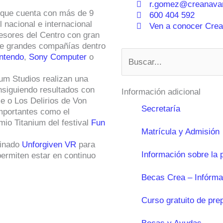
r.gomez@creanavar
e que cuenta con más de 9
600 404 592
 nacional e internacional
Ven a conocer Crean
fesores del Centro con gran
o de grandes compañías dentro
Buscar
ntendo
,
Sony Computer
o
ium Studios realizan una
nsiguiendo resultados con
Información adicional
ce o Los Delirios de Von
Secretaría
importantes como el
io Titanium del festival
Fun
Matrícula y Admisión
minado
Unforgiven VR
para
Información sobre la 
permiten estar en continuo
Becas Crea – Infórma
Curso gratuito de pre