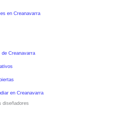
les en Creanavarra
 de Creanavarra
ativos
biertas
diar en Creanavarra
os diseñadores