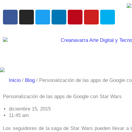
Ir
al
F
I
T
L
P
Y
S
contenido
a
n
w
i
i
o
k
c
s
i
n
n
u
y
e
t
t
k
t
t
p
b
a
t
e
e
u
e
o
g
e
d
r
b
o
r
r
i
e
e
k
a
n
s
m
t
Inicio
Blog
Personalización de las apps de Google c
Personalización de las apps de Google con Star Wars
diciembre 15, 2015
11:45 am
Los seguidores de la saga de Star Wars pueden llevar a 