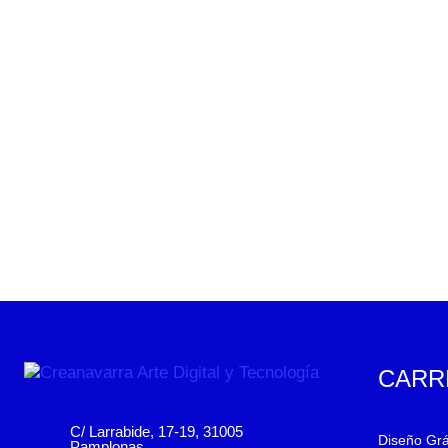
CARR
C/ Larrabide, 17-19, 31005
Diseño Grá
Pamplonas