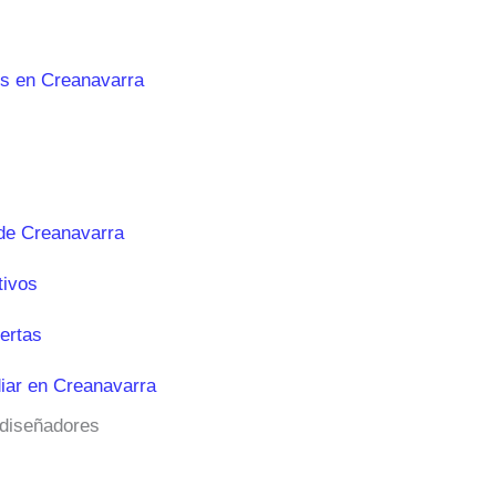
es en Creanavarra
de Creanavarra
tivos
ertas
iar en Creanavarra
 diseñadores