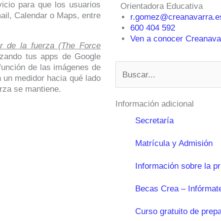
icio para que los usuarios
Orientadora Educativa
ail, Calendar o Maps, entre
r.gomez@creanavarra.e
600 404 592
Ven a conocer Creanavar
r de la fuerza (The Force
izando tus apps de Google
Buscar
 función de las imágenes de
n un medidor hacia qué lado
erza se mantiene.
Información adicional
Secretaría
Matrícula y Admisión
Información sobre la p
Becas Crea – Infórmat
Curso gratuito de prep