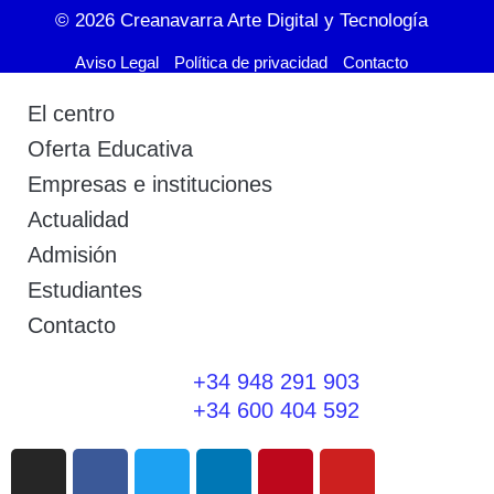
© 2026
Creanavarra Arte Digital y Tecnología
Aviso Legal
Política de privacidad
Contacto
El centro
Oferta Educativa
Empresas e instituciones
Actualidad
Admisión
Estudiantes
Contacto
+34 948 291 903
+34 600 404 592
I
F
T
L
P
Y
n
a
w
i
i
o