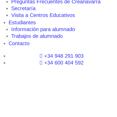
Preguntas Frecuentes de Creanavarra
Secretaría
Visita a Centros Educativos
Estudiantes
Información para alumnado
Trabajos de alumnado
Contacto
+34 948 291 903
+34 600 404 592
I
F
T
L
P
Y
n
a
w
i
i
o
s
c
i
n
n
u