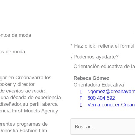
entos de moda
* Haz click, rellena el form
tos de moda
¿Podemos ayudarte?
Orientación educativa de l
ugar en Creanavarra los
Rebeca Gómez
ooker y director
Orientadora Educativa
de eventos de moda.
r.gomez@creanavarr
 una década de experiencia
600 404 592
diseñador,su perfil abarca
Ven a conocer Creana
gencia First Models Agency
Buscar
ferentes programas de
 Donostia Fashion film