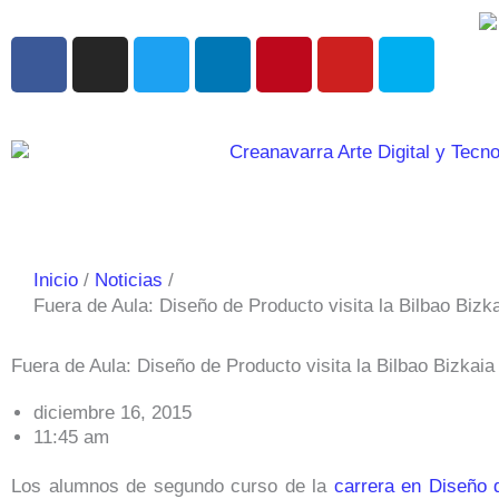
Ir
al
F
I
T
L
P
Y
S
contenido
a
n
w
i
i
o
k
c
s
i
n
n
u
y
e
t
t
k
t
t
p
b
a
t
e
e
u
e
o
g
e
d
r
b
o
r
r
i
e
e
k
a
n
s
m
t
Inicio
Noticias
Fuera de Aula: Diseño de Producto visita la Bilbao Biz
Fuera de Aula: Diseño de Producto visita la Bilbao Bizkai
diciembre 16, 2015
11:45 am
Los alumnos de segundo curso de la
carrera en Diseño 