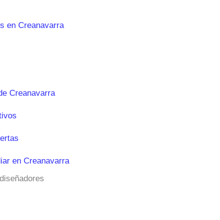
es en Creanavarra
de Creanavarra
tivos
ertas
iar en Creanavarra
 diseñadores