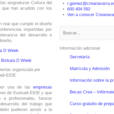
las asignaturas Cultura del
r.gomez@creanavarra.e
la que han acudido con los
600 404 592
Ven a conocer Creanavar
n real que cumple el diseño
Buscar
nferencias impartidas por
levancia del desarrollo e
diseño.
Información adicional
Secretaría
Matrícula y Admisión
iertas organizada por
adi-EIDE
Información sobre la p
 por una de las
empresas
Becas Crea – Infórmat
ores de Euskadi-EIDE y que
 a profesionales, futuros
Curso gratuito de prep
desarrollo del trabajo que
bién pudieron asistir a la