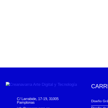
CARR
C/ Larrabide, 17-19, 31005
Diseño Grá
Pamplonas
Diseño de