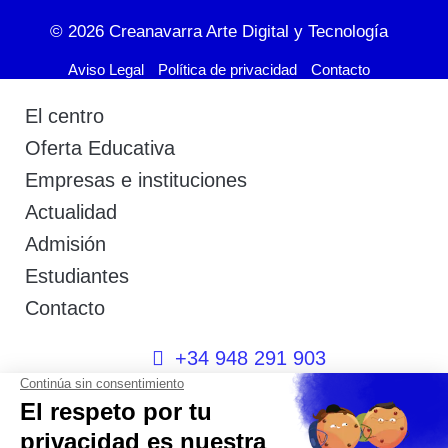
© 2026
Creanavarra Arte Digital y Tecnología
Aviso Legal
Política de privacidad
Contacto
El centro
Oferta Educativa
Empresas e instituciones
Actualidad
Admisión
Estudiantes
Contacto
+34 948 291 903
+34 600 404 592
I
F
T
L
P
Y