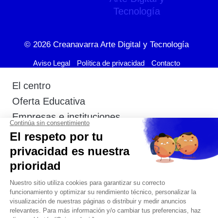
© 2026
Creanavarra Arte Digital y Tecnología
Aviso Legal
Política de privacidad
Contacto
El centro
Oferta Educativa
Empresas e instituciones
Actualidad
Admisión
Estudiantes
Contacto
+34 948 291 903
+34 600 404 592