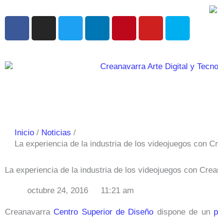
Ir
al
F
I
T
L
P
Y
S
contenido
a
n
w
i
i
o
k
c
s
i
n
n
u
y
e
t
t
k
t
t
p
b
a
t
e
e
u
e
o
g
e
d
r
b
o
r
r
i
e
e
k
a
n
s
m
t
Inicio
Noticias
La experiencia de la industria de los videojuegos con C
La experiencia de la industria de los videojuegos con Cre
octubre 24, 2016
11:21 am
Creanavarra
Centro Superior de Diseño
dispone de un
p