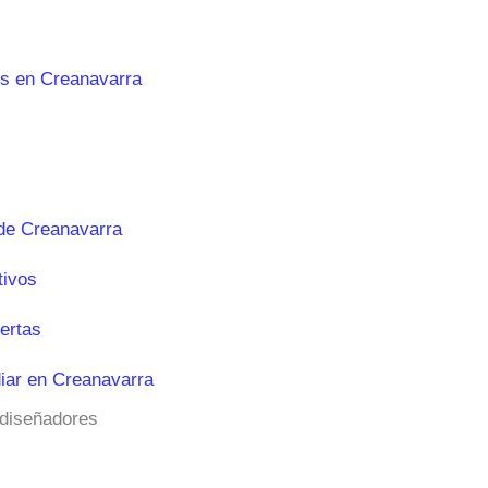
es en Creanavarra
de Creanavarra
tivos
ertas
iar en Creanavarra
 diseñadores