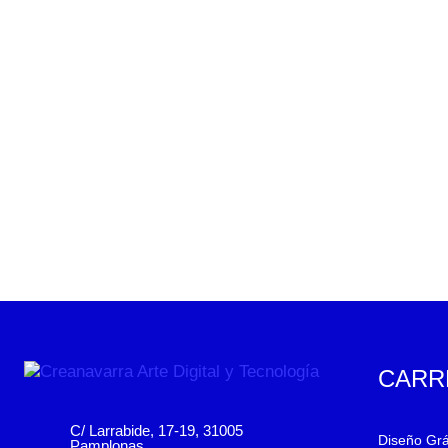
CARR
C/ Larrabide, 17-19, 31005
Diseño Grá
Pamplonas