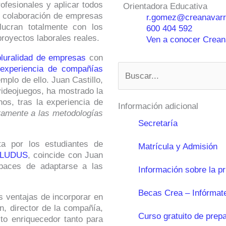
ofesionales y aplicar todos
Orientadora Educativa
a colaboración de empresas
r.gomez@creanavarr
ucran totalmente con los
600 404 592
proyectos laborales reales.
Ven a conocer Creana
pluralidad de empresas
con
Buscar
experiencia de compañías
mplo de ello. Juan Castillo,
videojuegos, ha mostrado la
os, tras la experiencia de
Información adicional
tamente a las metodologías
Secretaría
a por los estudiantes de
Matrícula y Admisión
LUDUS
, coincide con Juan
apaces de adaptarse a las
Información sobre la p
Becas Crea – Infórmat
 ventajas de incorporar en
n, director de la compañía,
Curso gratuito de prep
to enriquecedor tanto para