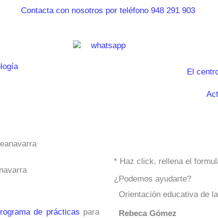
El centr
Act
reanavarra
* Haz click, rellena el form
anavarra
¿Podemos ayudarte?
Orientación educativa de l
rograma de prácticas
para
Rebeca Gómez