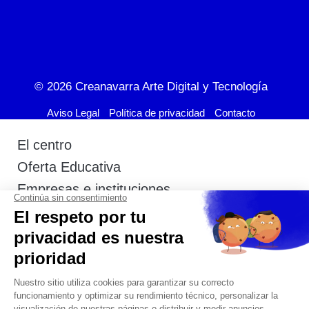
© 2026
Creanavarra Arte Digital y Tecnología
Aviso Legal
Política de privacidad
Contacto
El centro
Oferta Educativa
Empresas e instituciones
Actualidad
Admisión
Estudiantes
Contacto