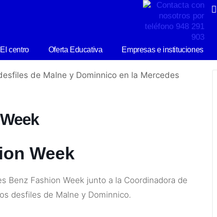
El centro
Oferta Educativa
Empresas e instituciones
 Week
ion Week
es Benz Fashion Week junto a la Coordinadora de
los desfiles de Malne y Dominnico.