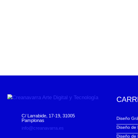
CARR
C/ Larrabide, 17-19, 31005
Diseño Grá
Pamplonas
Diseño de
info@creanavarra.es
Diseño de 