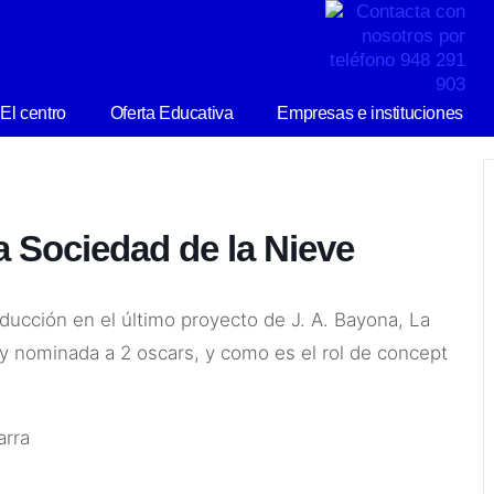
El centro
Oferta Educativa
Empresas e instituciones
la Sociedad de la Nieve
ducción en el último proyecto de J. A. Bayona, La
y nominada a 2 oscars, y como es el rol de concept
arra