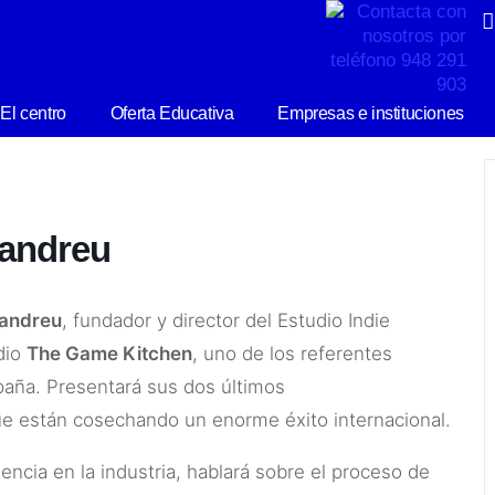
El centro
Oferta Educativa
Empresas e instituciones
mandreu
andreu
, fundador y director del Estudio Indie
dio
The Game Kitchen
, uno de los referentes
paña. Presentará sus dos últimos
ue están cosechando un enorme éxito internacional.
encia en la industria, hablará sobre el proceso de