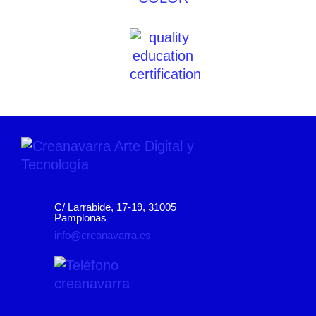
C/ Larrabide, 17-19, 31005
Pamplonas
info@creanavarra.es