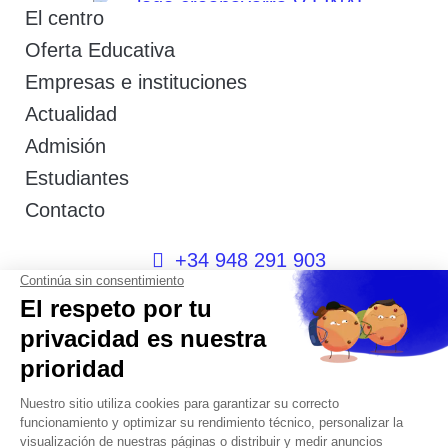
El centro
Oferta Educativa
Empresas e instituciones
Actualidad
Admisión
Estudiantes
Contacto
+34 948 291 903
+34 600 404 592
I
F
T
L
P
Y
n
a
w
i
i
o
s
c
i
n
n
u
t
e
t
k
t
t
a
b
t
e
e
u