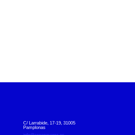
C/ Larrabide, 17-19, 31005
Pamplonas
info@creanavarra.es