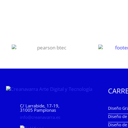
CARRE
C/ Larrabide, 17-19,
Diseño Grá
31005 Pamplonas
Diseño d
info@creanavarra.es
Diseño de 