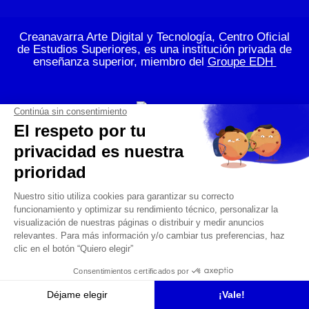
Creanavarra Arte Digital y Tecnología, Centro Oficial
de Estudios Superiores, es una institución privada de
enseñanza superior, miembro del
Groupe EDH
© 2026
Creanavarra Arte Digital y Tecnología
Aviso Legal
Política de privacidad
Contacto
El centro
Oferta Educativa
Solicita Información
Empresas e instituciones