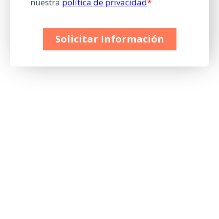
Diseña el futuro de tus sueños
Déjanos tus datos en el siguiente formulario y te
informaremos sobre el proceso de
admisión, tasas
y becas
para cualquiera de nuestras titulaciones.
Teléfono
Email