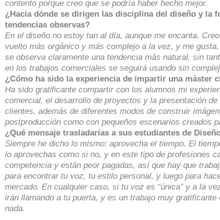
contento porque creo que se podría haber hecho mejor.
¿Hacia dónde se dirigen las disciplina del diseño y la 
tendencias observas?
En el diseño no estoy tan al día, aunque me encanta. Cre
vuelto más orgánico y más complejo a la vez, y me gusta. 
se observa claramente una tendencia más natural, sin tan
en los trabajos comerciales se seguirá usando sin comple
¿Cómo ha sido la experiencia de impartir una máster 
Ha sido gratificante compartir con los alumnos mi experie
comercial, el desarrollo de proyectos y la presentación de
clientes, además de diferentes modos de construir imágen
postproducción como con pequeños escenarios creados p
¿Qué mensaje trasladarías a sus estudiantes de Diseñ
Siempre he dicho lo mismo: aprovecha el tiempo. El tiemp
lo aprovechas como si no, y en este tipo de profesiones 
competencia y están peor pagadas, así que hay que traba
para encontrar tu voz, tu estilo personal, y luego para hac
mercado. En cualquier caso, si tu voz es “única” y a la vez
irán llamando a tu puerta, y es un trabajo muy gratificant
nada.