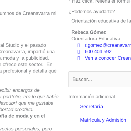
* Haz click, rellena el form
¿Podemos ayudarte?
 alumnos de Creanavarra mi
Orientación educativa de l
Rebeca Gómez
Orientadora Educativa
al Studio y el pasado
r.gomez@creanavarr
Creanavarra, impartió una
600 404 592
a moda y la publicidad,
Ven a conocer Creana
e ofrece este sector. En
 profesional y detalla qué
Buscar
cibir encargos de
 portfolio, era lo que había
Información adicional
 descubrí que me gustaba
Secretaría
bertad creativa.
afía de moda y en el
Matrícula y Admisión
yectos personales, pero