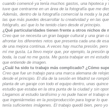
cuando comencé ya tenía muchos gastos, una hipoteca y f
tuve que centrarme en un área de la fotografía que me die
Además, dentro de la fotografía comercial la moda y la pub
las que más puedes desarrollar tu creatividad y en las q
fotógrafo, así que lo he tenido claro desde el principio.
¿Qué particularidades tienen frente a otros nichos de
Creo que se necesita un gran bagaje cultural y una gran c
afrontar los diferentes retos que presenta cada una de e
de una mejora continua. A veces hay mucha presión, pero 
mí me gusta. La llevo mejor que, por ejemplo, la presión q
boda, la cual no me gusta. Me gusta trabajar en mi estudio
que entiende de imagen.
¿Cuál ha sido tu trabajo más complicado? ¿Cómo super
Creo que fue un trabajo para una marca alemana de relojes
desde el principio. El día de la sesión en Madrid se rompi
planta de un garaje con todo el equipo dentro, unas quinc
estudio que estaba en la otra punta de la ciudad y sin opor
Llegamos al estudio tardísimo y no pude hacer el trabajo 
que ingeniármelas en la postproducción para lograr lo que e
tenía suficientes imágenes. El trabajo quedó bien, pero y