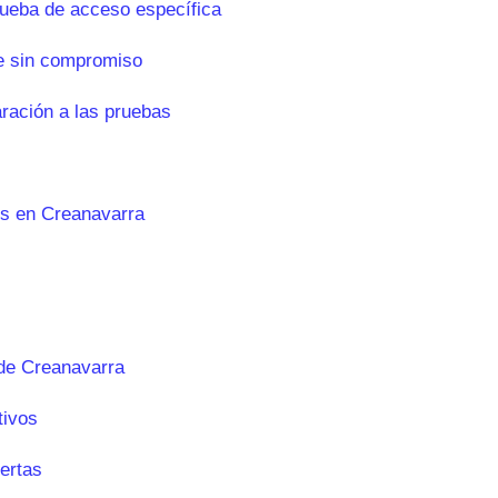
rueba de acceso específica
e sin compromiso
aración a las pruebas
es en Creanavarra
de Creanavarra
tivos
ertas