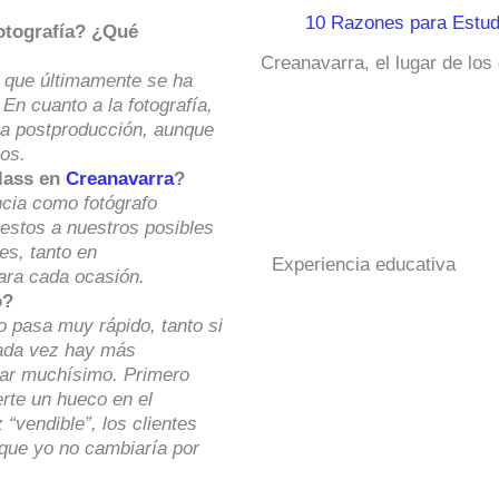
10 Razones para Estud
fotografía? ¿Qué
Creanavarra, el lugar de los
o que últimamente se ha
En cuanto a la fotografía,
ta postproducción, aunque
jos.
class en
Creanavarra
?
ncia como fotógrafo
 estos a nuestros posibles
es, tanto en
Experiencia educativa
ara cada ocasión.
o?
o pasa muy rápido, tanto si
cada vez hay más
jar muchísimo. Primero
erte un hueco en el
 “vendible”, los clientes
e que yo no cambiaría por