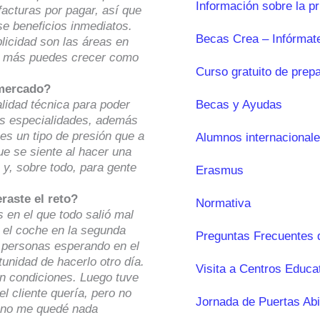
Información sobre la p
acturas por pagar, así que
se beneficios inmediatos.
Becas Crea – Infórmat
licidad son las áreas en
ue más puedes crecer como
Curso gratuito de prep
 mercado?
alidad técnica para poder
Becas y Ayudas
sas especialidades, además
es un tipo de presión que a
Alumnos internacional
ue se siente al hacer una
 y, sobre todo, para gente
Erasmus
aste el reto?
Normativa
 en el que todo salió mal
ó el coche en la segunda
Preguntas Frecuentes 
e personas esperando en el
tunidad de hacerlo otro día.
Visita a Centros Educa
en condiciones. Luego tuve
l cliente quería, pero no
Jornada de Puertas Abi
o no me quedé nada