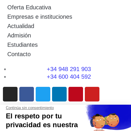
Oferta Educativa
Empresas e instituciones
Actualidad
Admisión
Estudiantes
Contacto
+34 948 291 903
+34 600 404 592
I
F
T
L
P
Y
n
a
w
i
i
o
s
c
i
n
n
u
t
e
t
k
t
t
a
b
t
e
e
u
g
o
e
d
r
b