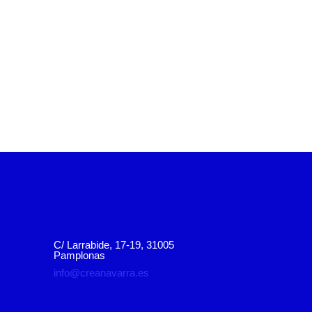
C/ Larrabide, 17-19, 31005
Pamplonas
info@creanavarra.es