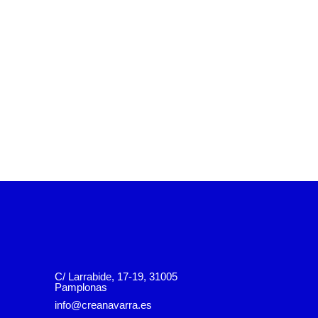
C/ Larrabide, 17-19, 31005
Pamplonas
info@creanavarra.es