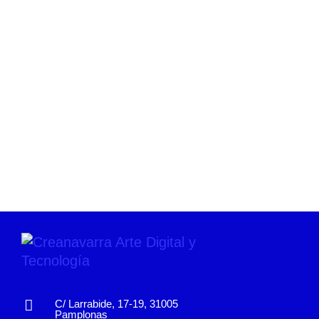
C/ Larrabide, 17-19, 31005
Pamplonas