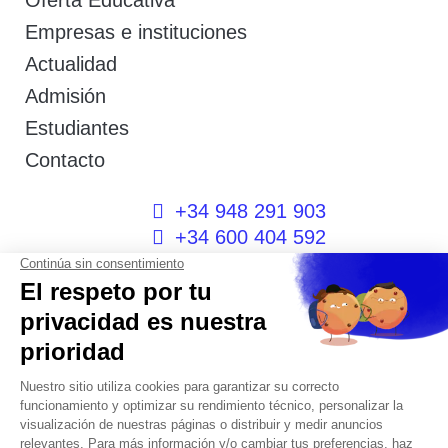
Oferta Educativa
Empresas e instituciones
Actualidad
Admisión
Estudiantes
Contacto
+34 948 291 903
+34 600 404 592
I
F
T
L
P
Y
n
a
w
i
i
o
s
c
i
n
n
u
t
e
t
k
t
t
a
b
t
e
e
u
g
o
e
d
r
b
r
o
r
i
e
e