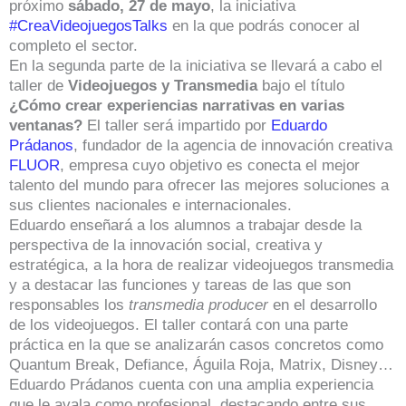
próximo
sábado, 27 de mayo
, la iniciativa
#CreaVideojuegosTalks
en la que podrás conocer al
completo el sector.
En la segunda parte de la iniciativa se llevará a cabo el
taller de
Videojuegos y Transmedia
bajo el título
¿Cómo crear experiencias narrativas en varias
ventanas?
El taller será impartido por
Eduardo
Prádanos
, fundador de la agencia de innovación creativa
FLUOR
, empresa cuyo objetivo es conecta el mejor
talento del mundo para ofrecer las mejores soluciones a
sus clientes nacionales e internacionales.
Eduardo enseñará a los alumnos a trabajar desde la
perspectiva de la innovación social, creativa y
estratégica, a la hora de realizar videojuegos transmedia
y a destacar las funciones y tareas de las que son
responsables los
transmedia producer
en el desarrollo
de los videojuegos. El taller contará con una parte
práctica en la que se analizarán casos concretos como
Quantum Break, Defiance, Águila Roja, Matrix, Disney…
Eduardo Prádanos cuenta con una amplia experiencia
que le avala como profesional, destacando entre sus