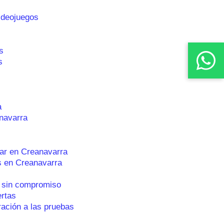
ideojuegos
s
s
a
navarra
ar en Creanavarra
s en Creanavarra
 sin compromiso
ertas
ración a las pruebas