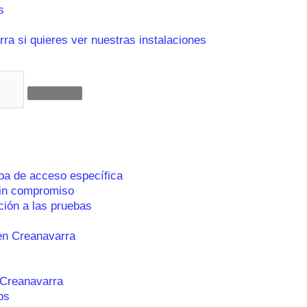
s
ra si quieres ver nuestras instalaciones
ba de acceso específica
sin compromiso
ción a las pruebas
en Creanavarra
 Creanavarra
os