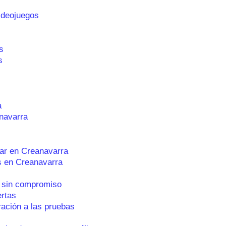
ideojuegos
s
s
a
navarra
ar en Creanavarra
s en Creanavarra
 sin compromiso
ertas
ración a las pruebas