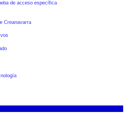
ueba de acceso específica
e Creanavarra
ivos
ado
cnología