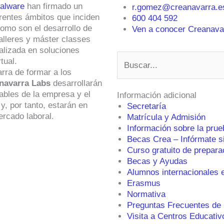
ualware
han firmado un
r.gomez@creanavarra.e
erentes ámbitos que inciden
600 404 592
omo son el desarrollo de
Ven a conocer Creanavar
talleres y máster classes
lizada en soluciones
Buscar
tual.
rra de formar a los
navarra Labs
desarrollarán
ables de la empresa y el
Información adicional
y, por tanto, estarán en
Secretaría
ercado laboral.
Matrícula y Admisión
Información sobre la prue
Becas Crea – Infórmate 
Curso gratuito de prepara
Becas y Ayudas
Alumnos internacionales 
Erasmus
Normativa
Preguntas Frecuentes de
Visita a Centros Educativ