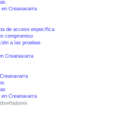
tas
 en Creanavarra
ba de acceso específica
sin compromiso
ción a las pruebas
en Creanavarra
 Creanavarra
os
tas
 en Creanavarra
 diseñadores