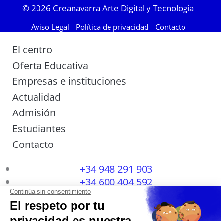
© 2026
Creanavarra Arte Digital y Tecnología
Aviso Legal
Política de privacidad
Contacto
El centro
Oferta Educativa
Empresas e instituciones
Actualidad
Admisión
Estudiantes
Contacto
+34 948 291 903
+34 600 404 592
I
F
T
L
P
Y
n
a
w
i
i
o