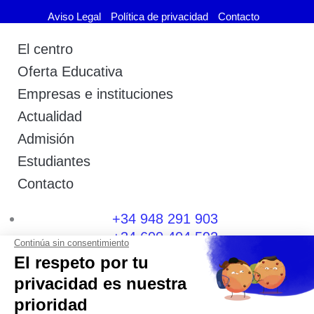
Aviso Legal
Política de privacidad
Contacto
El centro
Oferta Educativa
Empresas e instituciones
Actualidad
Admisión
Estudiantes
Contacto
+34 948 291 903
+34 600 404 592
I
F
T
L
P
Y
n
a
w
i
i
o
s
c
i
n
n
u