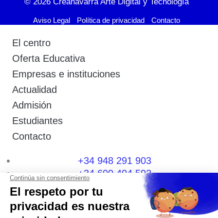
© 2026
Creanavarra Arte Digital y Tecnología
Aviso Legal
Política de privacidad
Contacto
El centro
Oferta Educativa
Empresas e instituciones
Actualidad
Admisión
Estudiantes
Contacto
+34 948 291 903
+34 600 404 592
I
F
T
L
P
Y
n
a
w
i
i
o