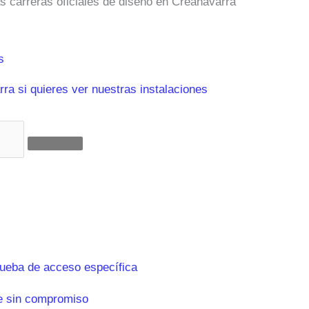
as carreras oficiales de diseño en Creanavarra
s
ra si quieres ver nuestras instalaciones
rueba de acceso específica
e sin compromiso