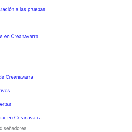
aración a las pruebas
es en Creanavarra
de Creanavarra
tivos
ertas
iar en Creanavarra
 diseñadores