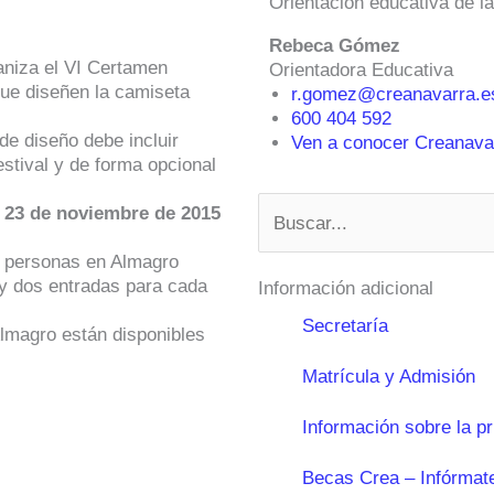
Orientación educativa de l
Rebeca Gómez
niza el VI Certamen
Orientadora Educativa
que diseñen la camiseta
r.gomez@creanavarra.e
600 404 592
de diseño debe incluir
Ven a conocer Creanavar
estival y de forma opcional
Buscar
 23 de noviembre de 2015
s personas en Almagro
o y dos entradas para cada
Información adicional
Secretaría
Almagro están disponibles
Matrícula y Admisión
Información sobre la p
Becas Crea – Infórmat