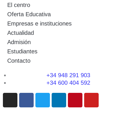
El centro
Oferta Educativa
Empresas e instituciones
Actualidad
Admisión
Estudiantes
Contacto
+34 948 291 903
+34 600 404 592
I
F
T
L
P
Y
n
a
w
i
i
o
s
c
i
n
n
u
t
e
t
k
t
t
a
b
t
e
e
u