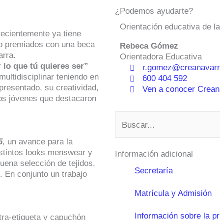
¿Podemos ayudarte?
Orientación educativa de l
recientemente ya tiene
do premiados con una beca
Rebeca Gómez
arra.
Orientadora Educativa
 lo que tú quieres ser”
r.gomez@creanavarr
ultidisciplinar teniendo en
600 404 592
 presentado, su creatividad,
Ven a conocer Creana
los jóvenes que destacaron
Buscar
5
, un avance para la
stintos looks menswear y
Información adicional
uena selección de tejidos,
Secretaría
. En conjunto un trabajo
Matrícula y Admisión
Información sobre la p
ntra-etiqueta y capuchón