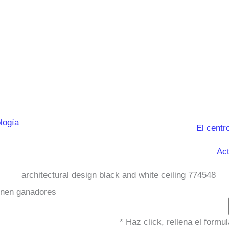
El centr
Act
enen ganadores
* Haz click, rellena el form