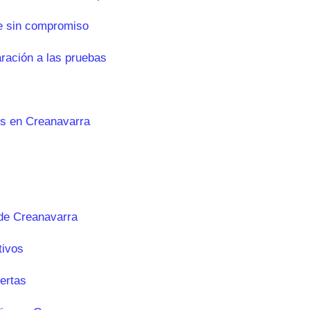
e sin compromiso
aración a las pruebas
es en Creanavarra
de Creanavarra
tivos
ertas