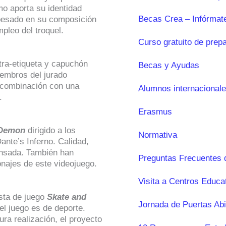
mo aporta su identidad
Becas Crea – Infórmat
n pesado en su composición
mpleo del troquel.
Curso gratuito de prep
ntra-etiqueta y capuchón
Becas y Ayudas
iembros del jurado
n combinación con una
Alumnos internacional
.
Erasmus
Demon
dirigido a los
Normativa
nte’s Inferno. Calidad,
ensada. También han
Preguntas Frecuentes 
onajes de este videojuego.
Visita a Centros Educa
esta de juego
Skate and
Jornada de Puertas Abi
l juego es de deporte.
ra realización, el proyecto