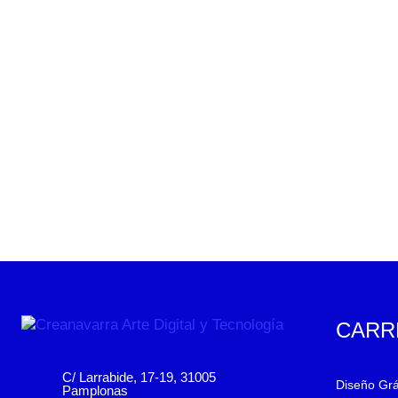
CARR
C/ Larrabide, 17-19, 31005
Diseño Grá
Pamplonas