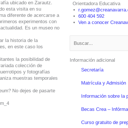
fía ubicado en Zarautz.
Orientadora Educativa
do esta visita en su
r.gomez@creanavarra.
ma diferente de acercarse a
600 404 592
s primeros experimentos con
Ven a conocer Creanava
a actualidad. Es un museo no
Buscar
 la historia de la
tes, en este caso los
tantes la posibilidad de
Información adicional
variada colección de
Secretaría
uerrotipos y fotografías
ganiza muestras temporales
Matrícula y Admisión
eum? No dejes de pasarte
Información sobre la 
Becas Crea – Infórma
Curso gratuito de pre