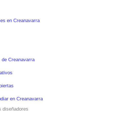
les en Creanavarra
 de Creanavarra
ativos
biertas
diar en Creanavarra
os diseñadores