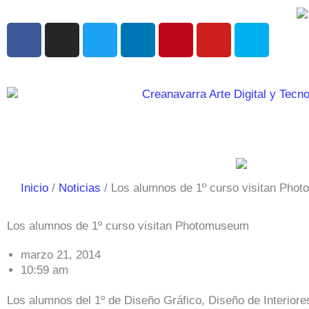
Ir
al
F
I
T
L
P
Y
S
contenido
a
n
w
i
i
o
k
c
s
i
n
n
u
y
e
t
t
k
t
t
p
b
a
t
e
e
u
e
o
g
e
d
r
b
o
r
r
i
e
e
k
a
n
s
m
t
Inicio
Noticias
Los alumnos de 1º curso visitan Pho
Los alumnos de 1º curso visitan Photomuseum
marzo 21, 2014
10:59 am
Los alumnos del 1º de Diseño Gráfico, Diseño de Interiore