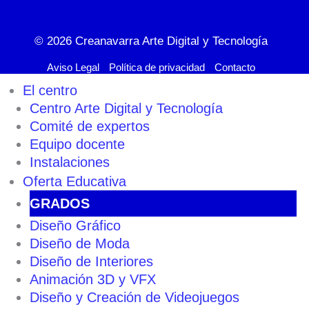
© 2026
Creanavarra Arte Digital y Tecnología
Aviso Legal
Política de privacidad
Contacto
El centro
Centro Arte Digital y Tecnología
Comité de expertos
Equipo docente
Instalaciones
Oferta Educativa
GRADOS
Diseño Gráfico
Diseño de Moda
Diseño de Interiores
Animación 3D y VFX
Diseño y Creación de Videojuegos