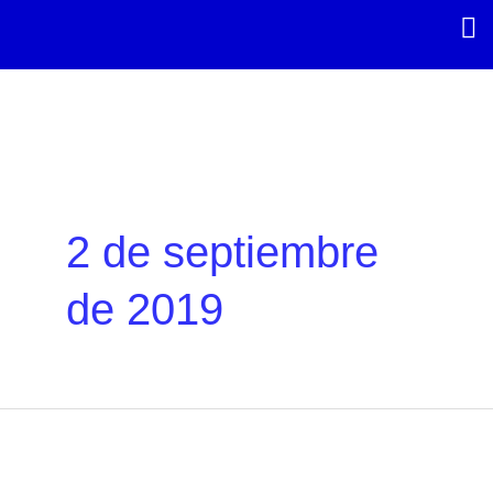
Ir
al
contenido
2 de septiembre
de 2019
Proyectos
del
alumnado
de