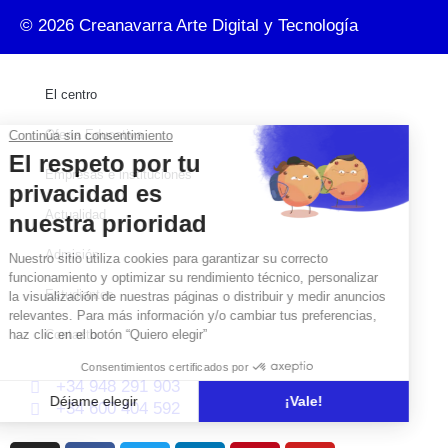
© 2026
Creanavarra Arte Digital y Tecnología
El centro
Oferta Educativa
Empresas e instituciones
Actualidad
Admisión
Estudiantes
Contacto
+34 948 291 903
+34 600 404 592