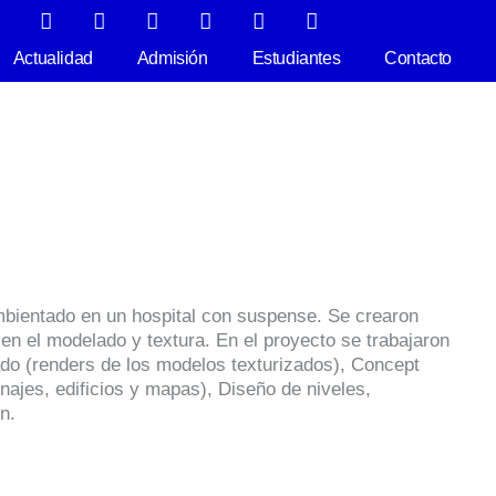
F
I
T
L
P
Y
S
a
n
w
i
i
o
k
c
s
i
n
n
u
y
Actualidad
Admisión
Estudiantes
Contacto
e
t
t
k
t
t
p
b
a
t
e
e
u
e
o
g
e
d
r
b
o
r
r
i
e
e
k
a
n
s
m
t
:
bientado en un hospital con suspense. Se crearon
e en el modelado y textura. En el proyecto se trabajaron
o (renders de los modelos texturizados), Concept
najes, edificios y mapas), Diseño de niveles,
n.