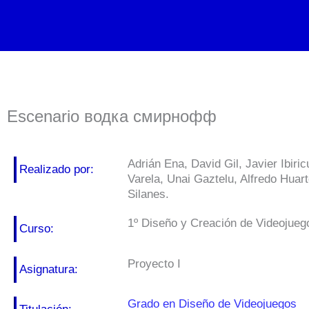
Ir
al
contenido
Escenario водка смирнофф
Adrián Ena, David Gil, Javier Ibiri
Realizado por:
Varela, Unai Gaztelu, Alfredo Huar
Silanes.
1º Diseño y Creación de Videojueg
Curso:
Proyecto I
Asignatura:
Grado en Diseño de Videojuegos