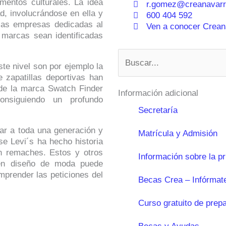
mentos culturales. La idea
r.gomez@creanavarr
d, involucrándose en ella y
600 404 592
las empresas dedicadas al
Ven a conocer Creana
marcas sean identificadas
Buscar
e nivel son por ejemplo la
zapatillas deportivas han
 de la marca Swatch Finder
Información adicional
nsiguiendo un profundo
Secretaría
ar a toda una generación y
Matrícula y Admisión
e Levi´s ha hecho historia
n remaches. Estos y otros
Información sobre la p
en diseño de moda puede
mprender las peticiones del
Becas Crea – Infórmat
Curso gratuito de prep