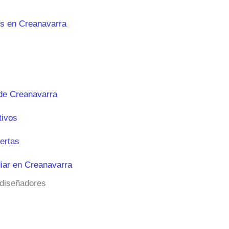
es en Creanavarra
de Creanavarra
tivos
ertas
iar en Creanavarra
 diseñadores