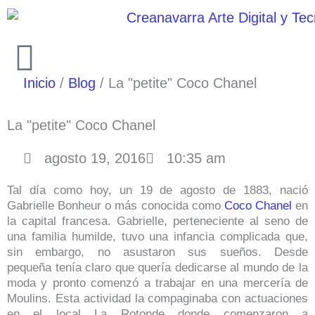
Ir
al
contenido
Inicio
Blog
La "petite" Coco Chanel
La "petite" Coco Chanel
agosto 19, 2016
10:35 am
Tal día como hoy, un 19 de agosto de 1883, nació
Gabrielle Bonheur o más conocida como
Coco Chanel
en
la capital francesa. Gabrielle, perteneciente al seno de
una familia humilde, tuvo una infancia complicada que,
sin embargo, no asustaron sus sueños. Desde
pequeña tenía claro que quería dedicarse al mundo de la
moda y pronto comenzó a trabajar en una mercería de
Moulins. Esta actividad la compaginaba con actuaciones
en el local La Rotonde donde comenzaron a