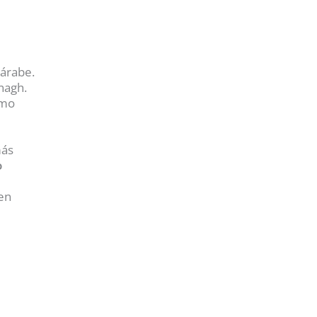
 árabe.
inagh.
omo
más
o
nen