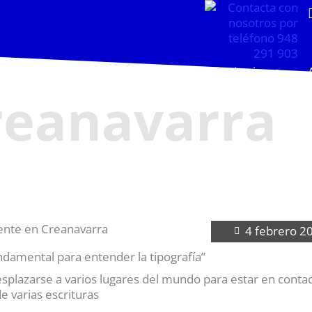
ntro
Oferta Educativa
Empresas e instituciones
reanavarra
cente en Creanavarra
4 febrero 2
fundamental para entender la tipografía”
esplazarse a varios lugares del mundo para estar en conta
de varias escrituras