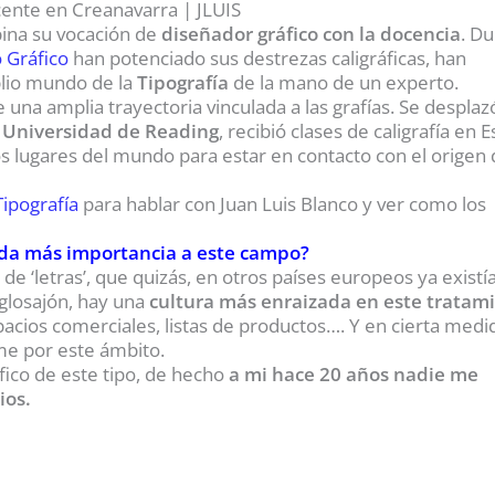
bina su vocación de
diseñador gráfico con la docencia
. D
 Gráfico
han potenciado sus destrezas caligráficas, han
plio mundo de la
Tipografía
de la mano de un experto.
 una amplia trayectoria vinculada a las grafías. Se desplaz
a Universidad de Reading
, recibió clases de caligrafía en 
s lugares del mundo para estar en contacto con el origen
Tipografía
para hablar con Juan Luis Blanco y ver como los
le da más importancia a este campo?
e ‘letras’, que quizás, en otros países europeos ya existí
nglosajón, hay una
cultura más enraizada en este tratam
pacios comerciales, listas de productos…. Y en cierta medi
rme por este ámbito.
áfico de este tipo, de hecho
a mi hace 20 años nadie me
ios.