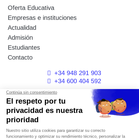
Oferta Educativa
Empresas e instituciones
Actualidad
Admisión
Estudiantes
Contacto
+34 948 291 903
+34 600 404 592
I
F
T
L
P
Y
n
a
w
i
i
o
s
c
i
n
n
u
t
e
t
k
t
t
a
b
t
e
e
u
g
o
e
d
r
b