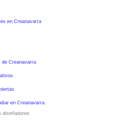
les en Creanavarra
 de Creanavarra
ativos
biertas
diar en Creanavarra
os diseñadores