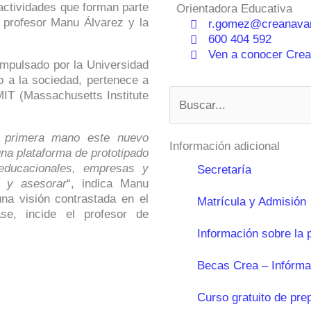
actividades que forman parte
Orientadora Educativa
 profesor Manu Álvarez y la
r.gomez@creanavar
600 404 592
Ven a conocer Crean
 impulsado por la Universidad
to a la sociedad, pertenece a
Buscar
IT (Massachusetts Institute
e primera mano este nuevo
Información adicional
una plataforma de prototipado
educacionales, empresas y
Secretaría
r y asesorar
“, indica Manu
na visión contrastada en el
Matrícula y Admisión
e, incide el profesor de
Información sobre la 
Becas Crea – Infórma
Curso gratuito de pre