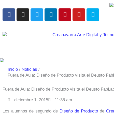
Ir
al
F
I
T
L
P
Y
S
contenido
a
n
w
i
i
o
k
c
s
i
n
n
u
y
e
t
t
k
t
t
p
b
a
t
e
e
u
e
o
g
e
d
r
b
o
r
r
i
e
e
k
a
n
s
m
t
Inicio
Noticias
Fuera de Aula: Diseño de Producto visita el Deusto FabLa
Fuera de Aula: Diseño de Producto visita el Deusto FabLab 
diciembre 1, 2015
11:35 am
Los alumnos de segundo de
Diseño de Producto
de
Cre