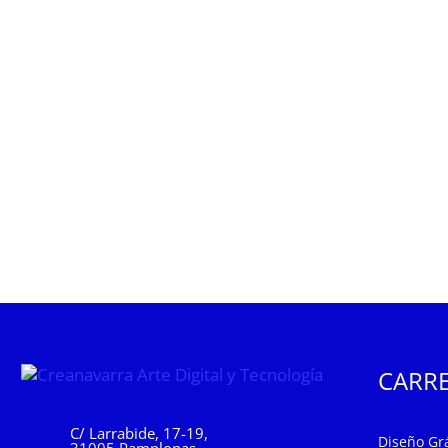
CARRE
C/ Larrabide, 17-19,
Diseño Grá
31005 Pamplonas