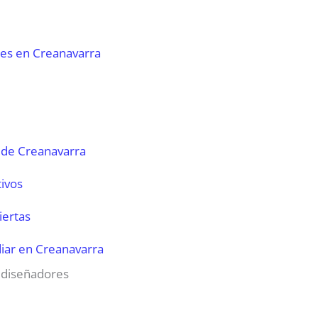
les en Creanavarra
 de Creanavarra
tivos
iertas
iar en Creanavarra
s diseñadores