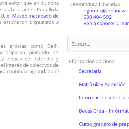
 para evitar que en su zona
Orientadora Educativa
sus habitantes. Por ello la
r.gomez@creanavar
U, el Museo Inacabado de
600 404 592
e estuvieron dispuestos a
Ven a conocer Creana
Buscar
nes artistas como Deih,
rticiparon pintando 44
 La noticia se extendió y
Información adicional
el interés de colectivos de
Secretaría
para continuar agrandado el
Matrícula y Admisión
Información sobre la 
Becas Crea – Infórma
Curso gratuito de prep