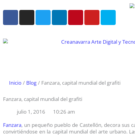
Ir
al
F
I
T
L
P
Y
S
contenido
a
n
w
i
i
o
k
c
s
i
n
n
u
y
e
t
t
k
t
t
p
b
a
t
e
e
u
e
o
g
e
d
r
b
o
r
r
i
e
e
k
a
n
s
m
t
Inicio
Blog
Fanzara, capital mundial del grafiti
Fanzara, capital mundial del grafiti
julio 1, 2016
10:26 am
Fanzara
, un pequeño pueblo de Castellón, decora sus cal
convirtiéndose en la capital mundial del arte urbano. L