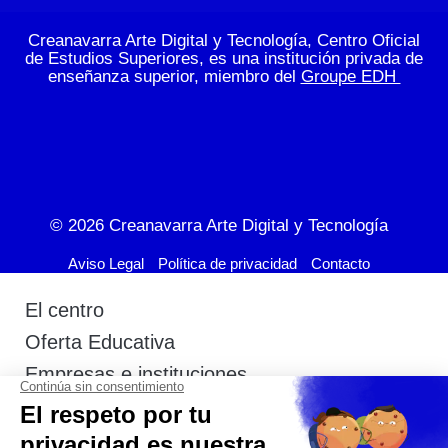
Creanavarra Arte Digital y Tecnología, Centro Oficial
de Estudios Superiores, es una institución privada de
enseñanza superior, miembro del
Groupe EDH
© 2026
Creanavarra Arte Digital y Tecnología
Aviso Legal
Política de privacidad
Contacto
El centro
Oferta Educativa
Empresas e instituciones
Actualidad
Admisión