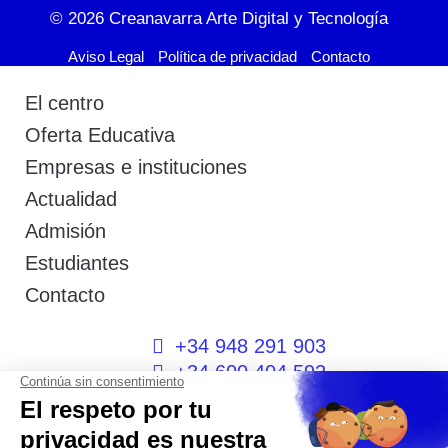
© 2026
Creanavarra Arte Digital y Tecnología
Aviso Legal
Política de privacidad
Contacto
El centro
Oferta Educativa
Empresas e instituciones
Actualidad
Admisión
Estudiantes
Contacto
+34 948 291 903
+34 600 404 592
I
F
T
L
P
Y
n
a
w
i
i
o